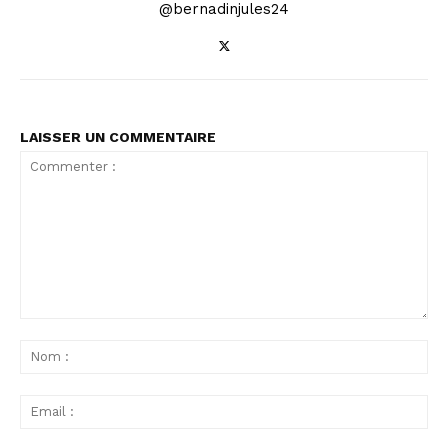
@bernadinjules24
LAISSER UN COMMENTAIRE
Commenter
:
No
:
Ema
: