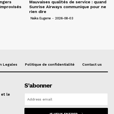
angers
Mauvaises qualités de service : quand
improvisés
Sunrise Airways communique pour ne
rien dire
Naïka Eugene
-
2026-08-03
n Legales
Politique de confidentialité
Contact us
S'abonner
 et le
n