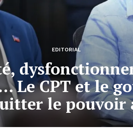
EDITORIAL
té, dysfonctionn
s… Le CPT et le 
uitter le pouvoir 