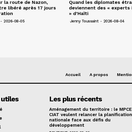
r la route de Nazon,
Quand les diplomates étr
re libéré après 17 jours
deviennent des « experts 
ration
» d’Haïti
-
2026-08-05
Jenny Toussaint
-
2026-08-04
Accueil
A propos
Mentio
 utiles
Les plus récents
té
Aménagement du territoire : le MPCE
CIAT veulent relancer la planificatio
e
nationale face aux défis du
développement
l