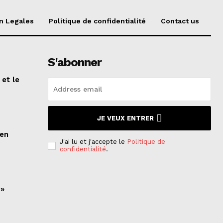
n Legales
Politique de confidentialité
Contact us
S'abonner
 et le
n
JE VEUX ENTRER
ien
J'ai lu et j'accepte le
Politique de
confidentialité
.
 »