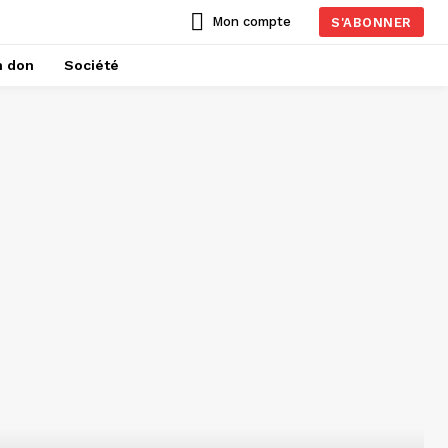
Mon compte
S'ABONNER
n don
Société