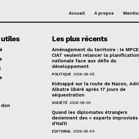
Accueil
A propos
Mentio
 utiles
Les plus récents
té
Aménagement du territoire : le MPCE
CIAT veulent relancer la planificatio
e
nationale face aux défis du
développement
l
POLITIQUE
2026-08-05
e
Kidnappé sur la route de Nazon, Adr
Albatre libéré après 17 jours de
séquestration
SOCIÉTÉ
2026-08-05
n don
Quand les diplomates étrangers
deviennent des « experts improvisés
d’Haïti
EDITORIAL
2026-08-04