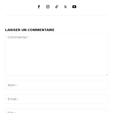
LAISSER UN COMMENTAIRE
Commenter
:
No
:
Ema
:
Sit