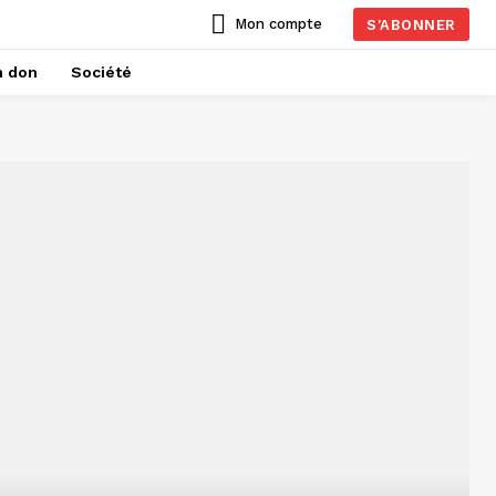
Mon compte
S'ABONNER
n don
Société