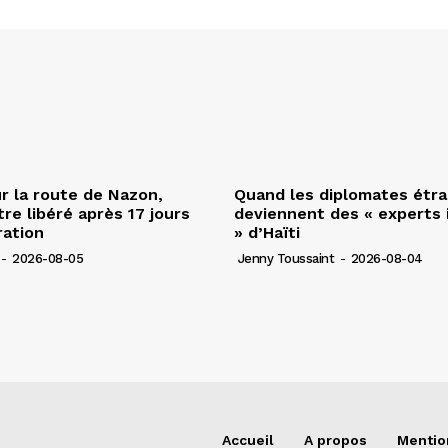
r la route de Nazon,
Quand les diplomates étr
re libéré après 17 jours
deviennent des « experts 
ration
» d’Haïti
-
2026-08-05
Jenny Toussaint
-
2026-08-04
Accueil
A propos
Mentio