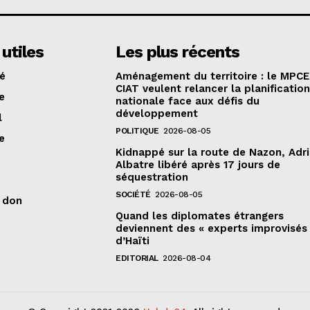
 utiles
Les plus récents
té
Aménagement du territoire : le MPCE
CIAT veulent relancer la planificatio
e
nationale face aux défis du
développement
l
POLITIQUE
2026-08-05
e
Kidnappé sur la route de Nazon, Adr
Albatre libéré après 17 jours de
séquestration
SOCIÉTÉ
2026-08-05
n don
Quand les diplomates étrangers
deviennent des « experts improvisés
d’Haïti
EDITORIAL
2026-08-04