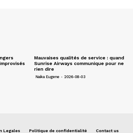
angers
Mauvaises qualités de service : quand
improvisés
Sunrise Airways communique pour ne
rien dire
Naïka Eugene
-
2026-08-03
n Legales
Politique de confidentialité
Contact us