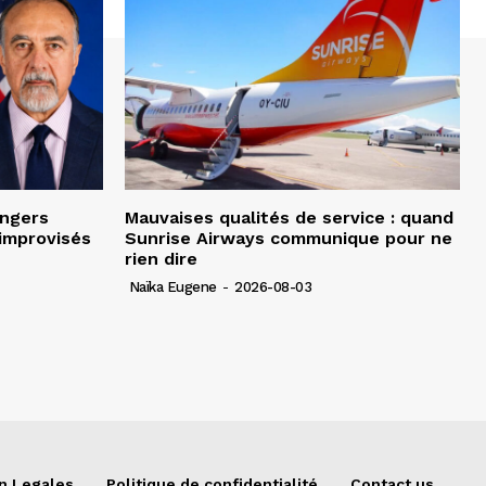
angers
Mauvaises qualités de service : quand
improvisés
Sunrise Airways communique pour ne
rien dire
Naïka Eugene
-
2026-08-03
n Legales
Politique de confidentialité
Contact us