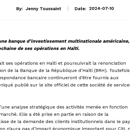
By:
Jenny Toussaint
Date:
2024-07-10
 une banque d’investissement multinationale américaine,
ochaine de ses opérations en Haïti.
it ses opérations en Haïti et poursuivrait la renonciation
tion de la Banque de la République d’Haïti (BRH). Toutefois
respondance bancaire continueront d’être fournis aux
qué publié sur le site officiel de cette société de service
e d’une analyse stratégique des activités menée en fonction
arché. Elle a été prise en partie en raison de la
baisse de la demande des clients institutionnels dans le pa
sion n’aura pas d’impact économique important pour Citi, n