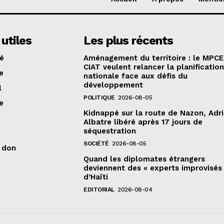
 utiles
Les plus récents
té
Aménagement du territoire : le MPCE
CIAT veulent relancer la planificatio
e
nationale face aux défis du
développement
l
POLITIQUE
2026-08-05
e
Kidnappé sur la route de Nazon, Adr
Albatre libéré après 17 jours de
séquestration
SOCIÉTÉ
2026-08-05
n don
Quand les diplomates étrangers
deviennent des « experts improvisés
d’Haïti
EDITORIAL
2026-08-04