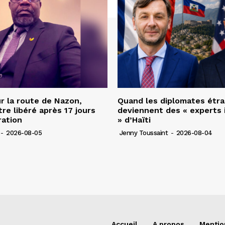
r la route de Nazon,
Quand les diplomates étr
re libéré après 17 jours
deviennent des « experts 
ration
» d’Haïti
-
2026-08-05
Jenny Toussaint
-
2026-08-04
Accueil
A propos
Mentio