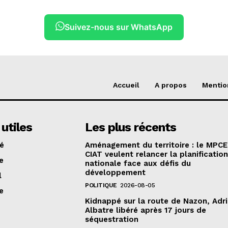
Suivez-nous sur WhatsApp
Accueil
A propos
Mentio
 utiles
Les plus récents
té
Aménagement du territoire : le MPCE
CIAT veulent relancer la planificatio
e
nationale face aux défis du
développement
l
POLITIQUE
2026-08-05
e
Kidnappé sur la route de Nazon, Adr
Albatre libéré après 17 jours de
séquestration