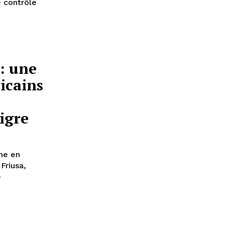
e contrôle
: une
icains
aigre
nne en
Friusa,
e