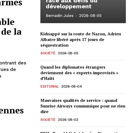
armes
face aux défis du
développement
Bernadin Jules
-
2026-08-05
able
 de la
Kidnappé sur la route de Nazon, Adrien
Albatre libéré après 17 jours de
séquestration
SOCIÉTÉ
2026-08-05
ontrant des
Quand les diplomates étrangers
rues de
deviennent des « experts improvisés »
s
d’Haïti
EDITORIAL
2026-08-04
Mauvaises qualités de service : quand
Sunrise Airways communique pour ne rien
iennes
dire
SOCIÉTÉ
2026-08-03