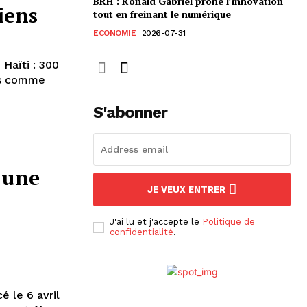
BRH : Ronald Gabriel prône l’innovation
iens
tout en freinant le numérique
ECONOMIE
2026-07-31
 Haïti : 300
les comme
S'abonner
 une
JE VEUX ENTRER
J'ai lu et j'accepte le
Politique de
confidentialité
.
é le 6 avril