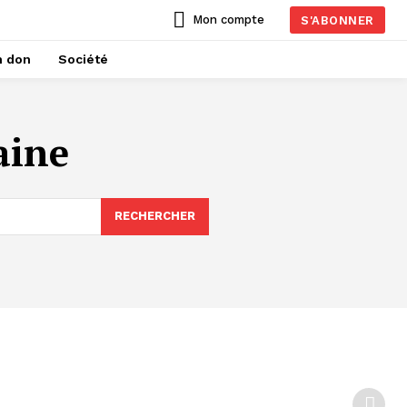
Mon compte
S'ABONNER
n don
Société
aine
RECHERCHER