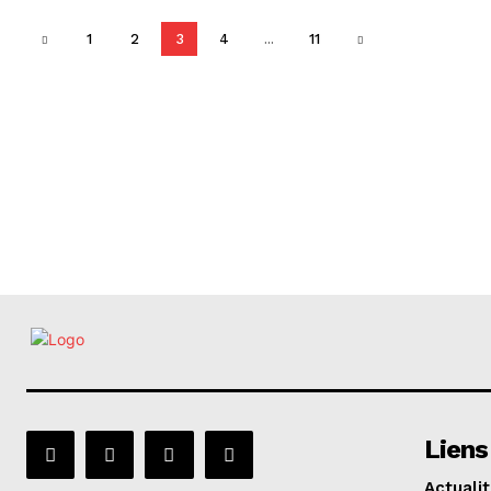
1
2
3
4
...
11
Liens
Actuali