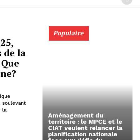
Populaire
025,
 de la
 Que
nne?
lique
, soulevant
 la
Aménagement du
territoire : le MPCE et le
CIAT veulent relancer la
planification nationale