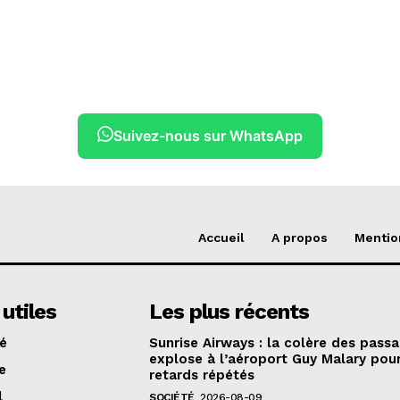
Suivez-nous sur WhatsApp
Accueil
A propos
Mentio
 utiles
Les plus récents
té
Sunrise Airways : la colère des pass
explose à l’aéroport Guy Malary pou
e
retards répétés
l
SOCIÉTÉ
2026-08-09