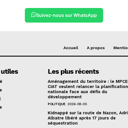
Suivez-nous sur WhatsApp
Accueil
A propos
Mentio
 utiles
Les plus récents
té
Aménagement du territoire : le MPCE
CIAT veulent relancer la planificatio
e
nationale face aux défis du
développement
l
POLITIQUE
2026-08-05
e
Kidnappé sur la route de Nazon, Adr
Albatre libéré après 17 jours de
séquestration