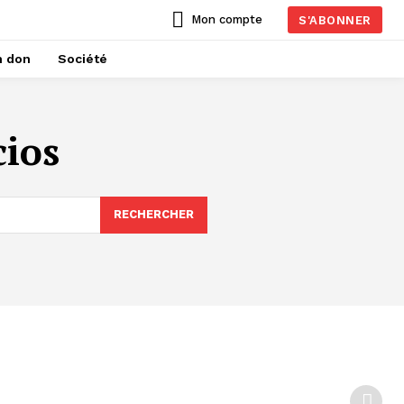
Mon compte
S'ABONNER
n don
Société
cios
RECHERCHER