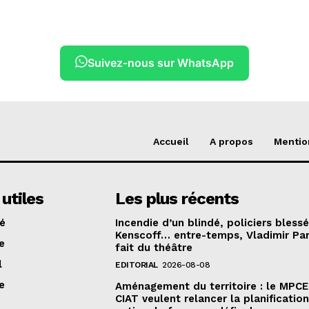
Suivez-nous sur WhatsApp
Accueil
A propos
Mentio
 utiles
Les plus récents
té
Incendie d’un blindé, policiers bless
Kenscoff… entre-temps, Vladimir Pa
e
fait du théâtre
l
EDITORIAL
2026-08-08
e
Aménagement du territoire : le MPCE
CIAT veulent relancer la planificatio