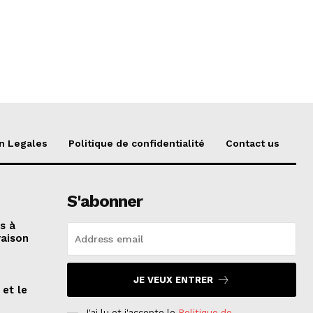
n Legales
Politique de confidentialité
Contact us
S'abonner
és à
raison
JE VEUX ENTRER
 et le
n
J'ai lu et j'accepte le
Politique de