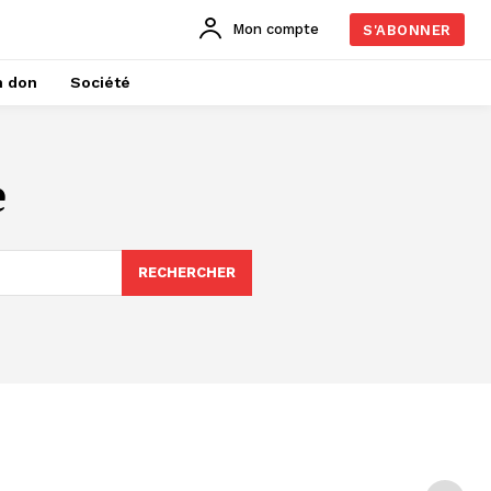
Mon compte
S'ABONNER
n don
Société
e
RECHERCHER