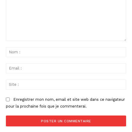
Commenter
:
No
:
Ema
:
Sit
:
Enregistrer mon nom, email et site web dans ce navigateur
pour la prochaine fois que je commenterai.