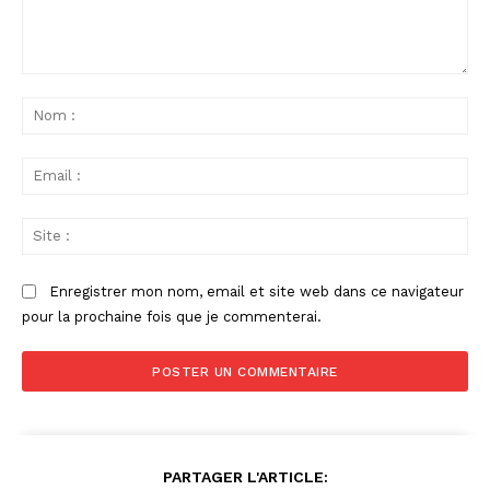
Commenter
:
No
:
Ema
:
Sit
:
Enregistrer mon nom, email et site web dans ce navigateur
pour la prochaine fois que je commenterai.
PARTAGER L'ARTICLE: