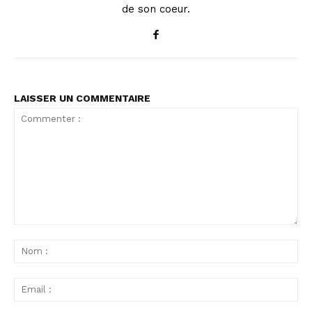
de son coeur.
LAISSER UN COMMENTAIRE
Commenter
:
No
:
Ema
: