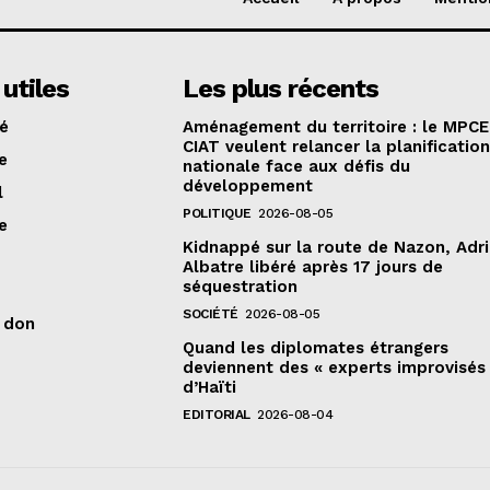
 utiles
Les plus récents
té
Aménagement du territoire : le MPCE
CIAT veulent relancer la planificatio
e
nationale face aux défis du
développement
l
POLITIQUE
2026-08-05
e
Kidnappé sur la route de Nazon, Adr
Albatre libéré après 17 jours de
séquestration
SOCIÉTÉ
2026-08-05
n don
Quand les diplomates étrangers
deviennent des « experts improvisés
d’Haïti
EDITORIAL
2026-08-04