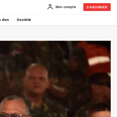
Mon compte
S'ABONNER
n don
Société