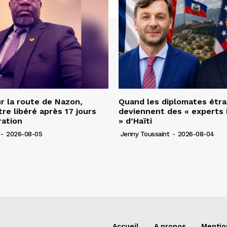
r la route de Nazon,
Quand les diplomates étr
re libéré après 17 jours
deviennent des « experts 
ration
» d’Haïti
-
2026-08-05
Jenny Toussaint
-
2026-08-04
Accueil
A propos
Mentio