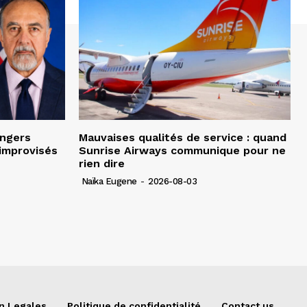
angers
Mauvaises qualités de service : quand
improvisés
Sunrise Airways communique pour ne
rien dire
Naïka Eugene
-
2026-08-03
n Legales
Politique de confidentialité
Contact us