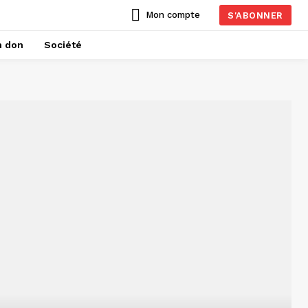
Mon compte
S'ABONNER
n don
Société