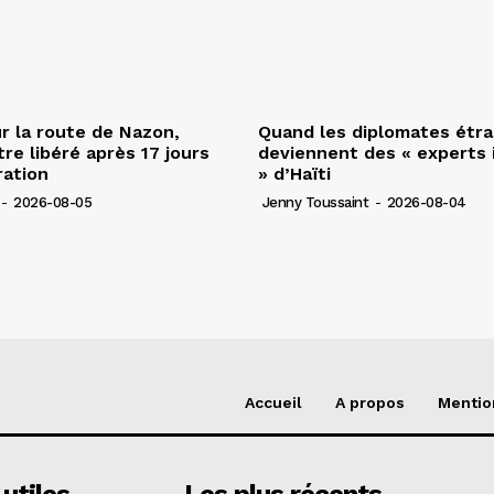
r la route de Nazon,
Quand les diplomates étr
re libéré après 17 jours
deviennent des « experts 
ration
» d’Haïti
-
2026-08-05
Jenny Toussaint
-
2026-08-04
Accueil
A propos
Mentio
 utiles
Les plus récents