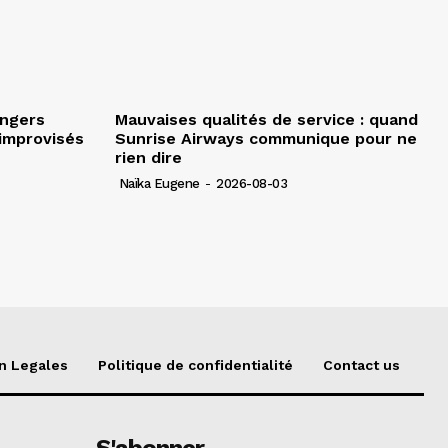
angers
Mauvaises qualités de service : quand
improvisés
Sunrise Airways communique pour ne
rien dire
Naïka Eugene
-
2026-08-03
n Legales
Politique de confidentialité
Contact us
S'abonner