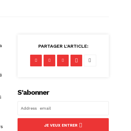
a
PARTAGER L'ARTICLE:
é
S'abonner
i
JE VEUX ENTRER
rs