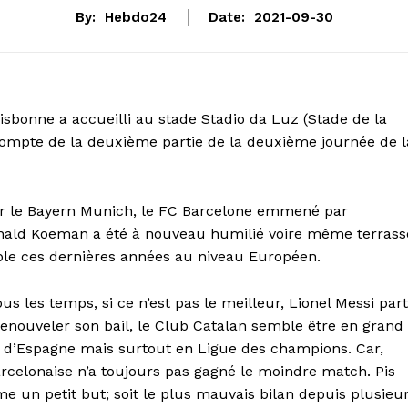
By:
Hebdo24
Date:
2021-09-30
sbonne a accueilli au stade Stadio da Luz (Stade de la
compte de la deuxième partie de la deuxième journée de l
ar le Bayern Munich, le FC Barcelone emmené par
Ronald Koeman a été à nouveau humilié voire même terrass
ble ces dernières années au niveau Européen.
s les temps, si ce n’est pas le meilleur, Lionel Messi part
i renouveler son bail, le Club Catalan semble être en grand
t d’Espagne mais surtout en Ligue des champions. Car,
rcelonaise n’a toujours pas gagné le moindre match. Pis
e un petit but; soit le plus mauvais bilan depuis plusieu