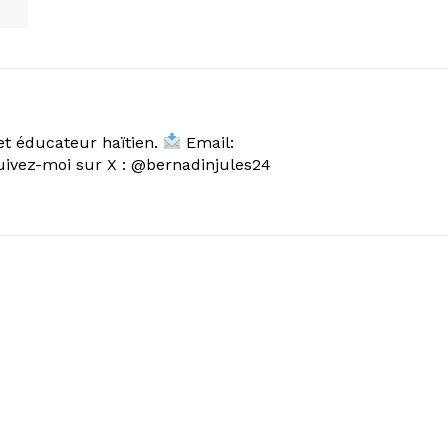
et éducateur haïtien.
Email:
vez-moi sur X : @bernadinjules24