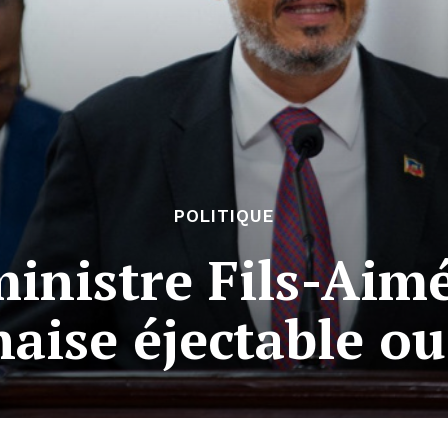
POLITIQUE
inistre Fils-Aimé 
haise éjectable ou