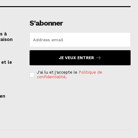
S'abonner
és à
raison
JE VEUX ENTRER
 et le
n
J'ai lu et j'accepte le
Politique de
confidentialité
.
ien