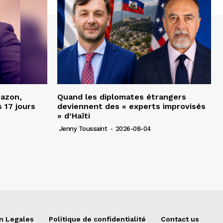
Nazon,
Quand les diplomates étrangers
 17 jours
deviennent des « experts improvisés
» d’Haïti
Jenny Toussaint
-
2026-08-04
n Legales
Politique de confidentialité
Contact us