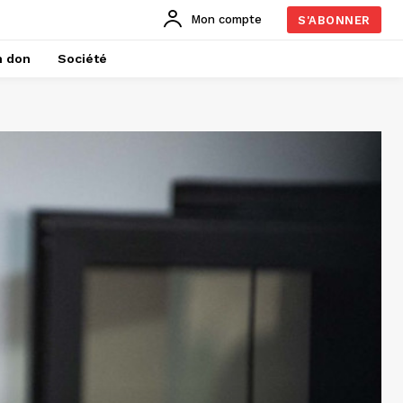
Mon compte
S'ABONNER
n don
Société