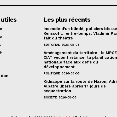
 utiles
Les plus récents
té
Incendie d’un blindé, policiers bless
Kenscoff… entre-temps, Vladimir Pa
e
fait du théâtre
l
EDITORIAL
2026-08-08
e
Aménagement du territoire : le MPCE
CIAT veulent relancer la planificatio
nationale face aux défis du
développement
POLITIQUE
2026-08-05
n don
Kidnappé sur la route de Nazon, Adr
Albatre libéré après 17 jours de
séquestration
SOCIÉTÉ
2026-08-05