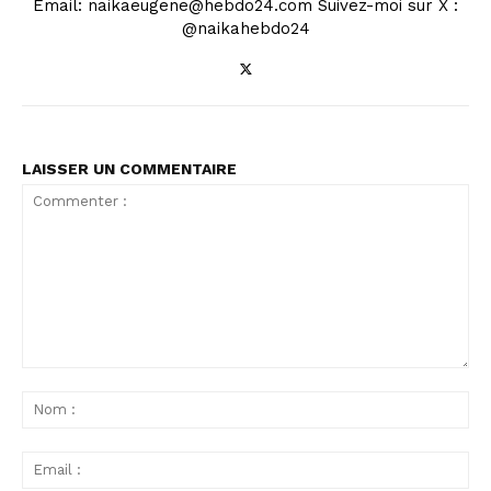
Email: naikaeugene@hebdo24.com Suivez-moi sur X :
@naikahebdo24
LAISSER UN COMMENTAIRE
Commenter
:
No
:
Ema
: