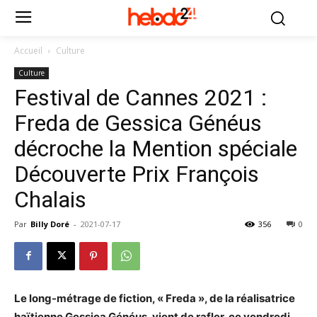
Accueil
Culture
Culture
Festival de Cannes 2021 :
Freda de Gessica Généus
décroche la Mention spéciale
Découverte Prix François
Chalais
Par
Billy Doré
-
2021-07-17
356
0
Le long-métrage de fiction, « Freda », de la réalisatrice
haïtienne Gessica Généus, vient de rafler, ce vendredi