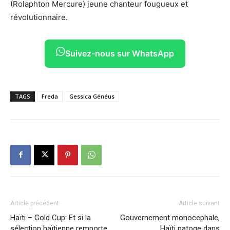
(Rolaphton Mercure) jeune chanteur fougueux et
révolutionnaire.
Suivez-nous sur WhatsApp
TAGS
Freda
Gessica Généus
Article précédent
Article suivant
Haïti – Gold Cup: Et si la
Gouvernement monocephale,
sélection haïtienne remporte
Haïti patoge dans