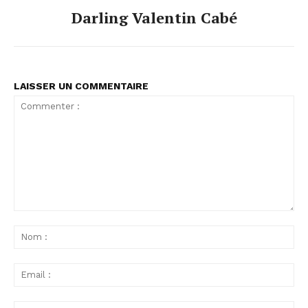
Darling Valentin Cabé
LAISSER UN COMMENTAIRE
Commenter
:
No
:
Ema
:
Sit