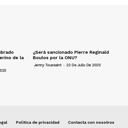
mbrado
¿Será sancionado Pierre Reginald
erino de la
Boulos por la ONU?
Jenny Toussaint
-
23 De Julio De 2025
2025
egal
Política de privacidad
Contacta con nosotros