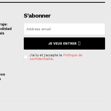
S'abonner
aje:
odidad
aís
JE VEUX ENTRER
J'ai lu et j'accepte le
Politique de
confidentialité
.
evo
a