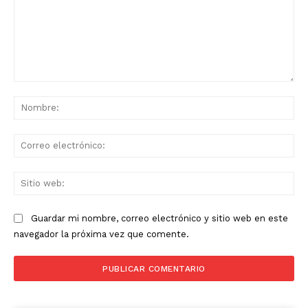
Comentario:
No
Co
ele
Sit
we
Guardar mi nombre, correo electrónico y sitio web en este
navegador la próxima vez que comente.