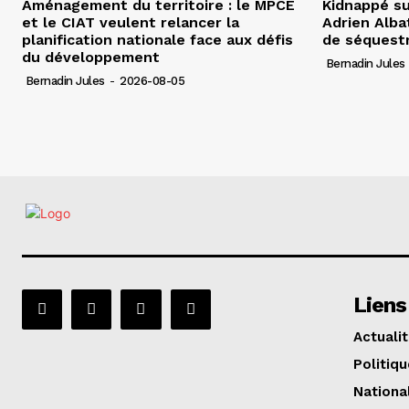
Aménagement du territoire : le MPCE
Kidnappé su
et le CIAT veulent relancer la
Adrien Albat
planification nationale face aux défis
de séquest
du développement
Bernadin Jules
Bernadin Jules
-
2026-08-05
Liens
Actuali
Politiqu
Nationa