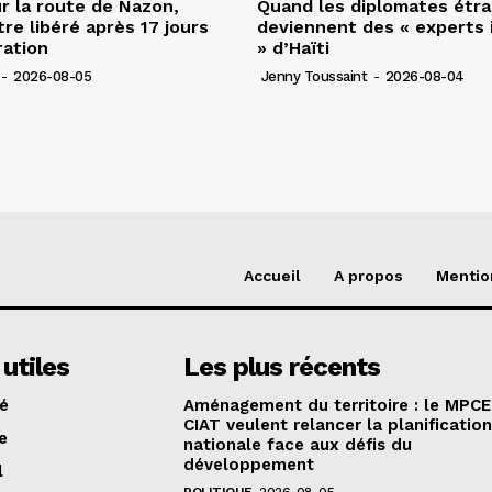
r la route de Nazon,
Quand les diplomates étr
re libéré après 17 jours
deviennent des « experts 
ration
» d’Haïti
-
2026-08-05
Jenny Toussaint
-
2026-08-04
Accueil
A propos
Mentio
 utiles
Les plus récents
té
Aménagement du territoire : le MPCE
CIAT veulent relancer la planificatio
e
nationale face aux défis du
développement
l
POLITIQUE
2026-08-05