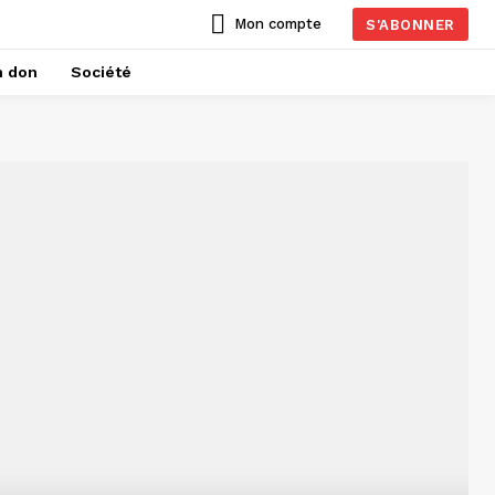
Mon compte
S'ABONNER
n don
Société