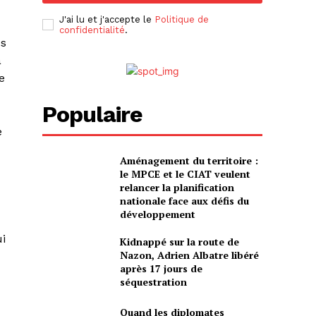
J'ai lu et j'accepte le
Politique de
confidentialité
.
es
à
e
Populaire
e
Aménagement du territoire :
le MPCE et le CIAT veulent
relancer la planification
nationale face aux défis du
développement
ui
Kidnappé sur la route de
Nazon, Adrien Albatre libéré
après 17 jours de
séquestration
Quand les diplomates