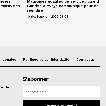
angers
Mauvaises qualités de service : quand
improvisés
Sunrise Airways communique pour ne
rien dire
Naïka Eugene
-
2026-08-03
n Legales
Politique de confidentialité
Contact us
S'abonner
 et le
n
JE VEUX ENTRER