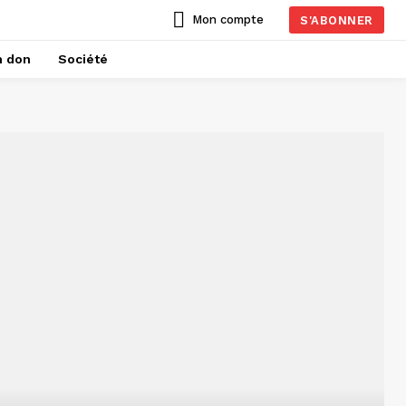
Mon compte
S'ABONNER
n don
Société