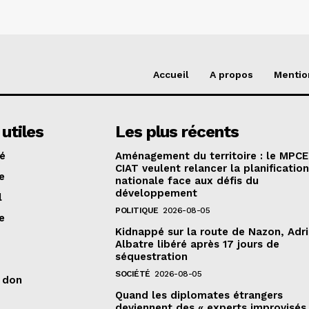
Accueil
A propos
Mentio
 utiles
Les plus récents
té
Aménagement du territoire : le MPCE
CIAT veulent relancer la planificatio
e
nationale face aux défis du
développement
l
POLITIQUE
2026-08-05
e
Kidnappé sur la route de Nazon, Adr
Albatre libéré après 17 jours de
séquestration
SOCIÉTÉ
2026-08-05
n don
Quand les diplomates étrangers
deviennent des « experts improvisés