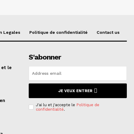
n Legales
Politique de confidentialité
Contact us
S'abonner
 et le
n
JE VEUX ENTRER
ien
J'ai lu et j'accepte le
Politique de
confidentialité
.
 »