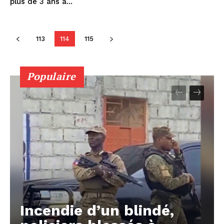
plus de 3 ans à...
113
114
115
Populaire
Incendie d’un blindé,