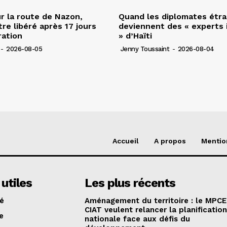
r la route de Nazon,
Quand les diplomates étr
re libéré après 17 jours
deviennent des « experts 
ration
» d’Haïti
-
2026-08-05
Jenny Toussaint
-
2026-08-04
Accueil
A propos
Mentio
 utiles
Les plus récents
té
Aménagement du territoire : le MPCE
CIAT veulent relancer la planificatio
e
nationale face aux défis du