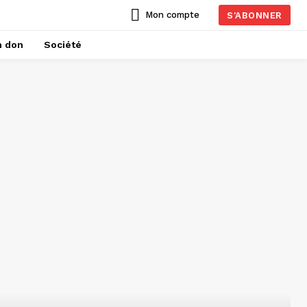
Mon compte
S'ABONNER
n don
Société