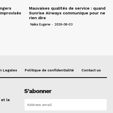
angers
Mauvaises qualités de service : quand
improvisés
Sunrise Airways communique pour ne
rien dire
Naïka Eugene
-
2026-08-03
n Legales
Politique de confidentialité
Contact us
S'abonner
 et le
n