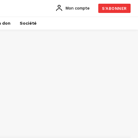
Mon compte
S'ABONNER
n don
Société