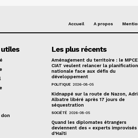
Accueil
A propos
Mentio
 utiles
Les plus récents
té
Aménagement du territoire : le MPCE
CIAT veulent relancer la planificatio
e
nationale face aux défis du
développement
l
POLITIQUE
2026-08-05
e
Kidnappé sur la route de Nazon, Adr
Albatre libéré après 17 jours de
séquestration
SOCIÉTÉ
2026-08-05
n don
Quand les diplomates étrangers
deviennent des « experts improvisés
d’Haïti