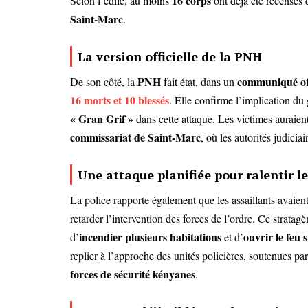
16 corps
Selon l’édile, au moins
ont déjà été recensés
Saint-Marc
.
La version officielle de la PNH
PNH
communiqué off
De son côté, la
fait état, dans un
16 morts et 10 blessés
. Elle confirme l’implication du
« Gran Grif »
dans cette attaque. Les victimes auraien
commissariat de Saint-Marc
, où les autorités judici
Une attaque planifiée pour ralentir l
La police rapporte également que les assaillants avaien
retarder l’intervention des forces de l’ordre. Ce stratag
incendier plusieurs habitations
ouvrir le feu s
d’
et d’
replier à l’approche des unités policières, soutenues pa
forces de sécurité kényanes
.