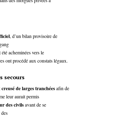
 dans des morgues privées à
iciel
, d’un bilan provisoire de
 gang
t été acheminées vers le
aires ont procédé aux constats légaux.
es secours
creusé de larges tranchées
t
afin de
ème leur aurait permis
ur des civils
avant de se
r des