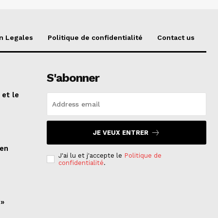
n Legales
Politique de confidentialité
Contact us
S'abonner
 et le
n
JE VEUX ENTRER
ien
J'ai lu et j'accepte le
Politique de
confidentialité
.
 »