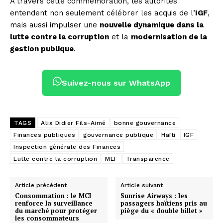
À travers cette commémoration, les autorités
entendent non seulement célébrer les acquis de l’
IGF
,
mais aussi impulser une
nouvelle dynamique dans la
lutte contre la corruption
et la
modernisation de la
gestion publique
.
Suivez-nous sur WhatsApp
TAGS
Alix Didier Fils-Aimé
bonne gouvernance
Finances publiques
gouvernance publique
Haïti
IGF
Inspection générale des Finances
Lutte contre la corruption
MEF
Transparence
Article précédent
Article suivant
Consommation : le MCI
Sunrise Airways : les
renforce la surveillance
passagers haïtiens pris au
du marché pour protéger
piège du « double billet »
les consommateurs