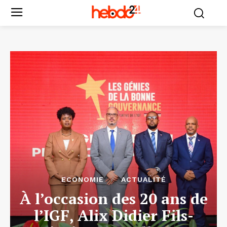
ECONOMIE
ACTUALITÉ
À l’occasion des 20 ans de
l’IGF, Alix Didier Fils-