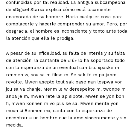
confundidas por tal realidad. La antigua subcampeona
de «Digicel Stars» explica cómo está locamente
enamorada de su hombre. Haría cualquier cosa para
complacerle y hacerle comprender su amor. Pero, por
desgracia, el hombre es inconsciente y tonto ante toda
la atención que ella le prodiga.
A pesar de su infidelidad, su falta de interés y su falta
de atención, la cantante de «Tú» lo ha soportado todo
con la esperanza de un eventual cambio. «paske m
renmen w, sou sa m fikse m. Se sak fè m pa janm
revolte. Mwen asepte tout sak pase nan lespwa yon
jou sa va chanje. Menm lè w derespekte m, twonpe m
anba je m, mwen rete la ap sipote. Mwen se yon bon
fi, mwen konnen m vo plis ke sa. Mwen merite yon
moun ki Renmen m», canta con la esperanza de
encontrar a un hombre que la ame sinceramente y sin
medida.