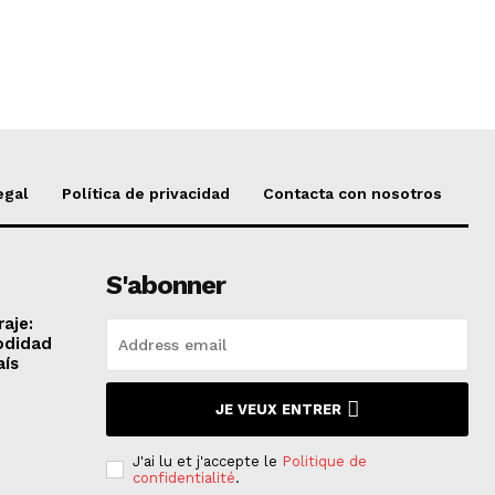
egal
Política de privacidad
Contacta con nosotros
S'abonner
aje:
odidad
aís
JE VEUX ENTRER
J'ai lu et j'accepte le
Politique de
confidentialité
.